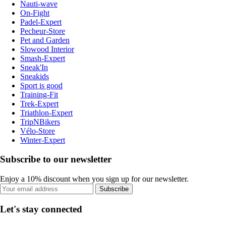
Nauti-wave
On-Fight
Padel-Expert
Pecheur-Store
Pet and Garden
Slowood Interior
Smash-Expert
Sneak'In
Sneakids
Sport is good
Training-Fit
Trek-Expert
Triathlon-Expert
TripNBikers
Vélo-Store
Winter-Expert
Subscribe to our newsletter
Enjoy a 10% discount when you sign up for our newsletter.
Subscribe
Let's stay connected