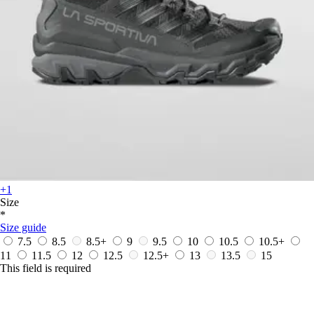
+1
Size
*
Size guide
7.5
8.5
8.5+
9
9.5
10
10.5
10.5+
11
11.5
12
12.5
12.5+
13
13.5
15
This field is required