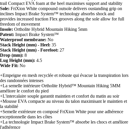
trail Compact EVA foam at the heel maximises support and stability
Sole:
FriXion White compound outsole delivers oustanding grip on
inclines Impact Brake System™ technology absorbs shock and
provides increased traction Flex grooves along the sole allow for full
freedom of movement
Insole:
Ortholite Hybrid Mountain Hiking 5mm
Patent:
Impact Brake System™
Waterproof membrane:
No
Stack Height (mm) - Heel:
35
Stack Height (mm) - Forefoot:
27
Drop (mm):
8
Lug Height (mm):
4.5
Wide Fit:
No
+Empeigne en mesh recyclée et robuste qui évacue la transpiration lors
des randonnées intenses
+La semelle intérieure Ortholite Hybrid™ Mountain Hiking 5MM
améliore le confort du pied
+L'intercalaire souple garantit maintien et confort du matin au soir
+Mousse EVA compacte au niveau du talon maximisant le maintien et
la stabilité
+Semelle extérieure en composé FriXion White pour une adhérence
exceptionnelle dans les côtes
+La technologie Impact Brake System™ absorbe les chocs et améliore
l'adhérence