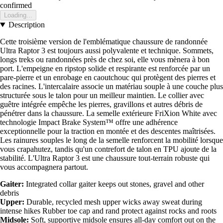
confirmed
Loading...
Description
Cette troisième version de l'emblématique chaussure de randonnée
Ultra Raptor 3 est toujours aussi polyvalente et technique. Sommets,
longs treks ou randonnées près de chez soi, elle vous mènera à bon
port. L'empeigne en ripstop solide et respirante est renforcée par un
pare-pierre et un enrobage en caoutchouc qui protègent des pierres et
des racines. L'intercalaire associe un matériau souple à une couche plus
structurée sous le talon pour un meilleur maintien. Le collier avec
guêtre intégrée empêche les pierres, gravillons et autres débris de
pénétrer dans la chaussure. La semelle extérieure FriXion White avec
technologie Impact Brake System™ offre une adhérence
exceptionnelle pour la traction en montée et des descentes maîtrisées.
Les rainures souples le long de la semelle renforcent la mobilité lorsque
vous crapahutez, tandis qu'un contrefort de talon en TPU ajoute de la
stabilité. L'Ultra Raptor 3 est une chaussure tout-terrain robuste qui
vous accompagnera partout.
Gaiter:
Integrated collar gaiter keeps out stones, gravel and other
debris
Upper:
Durable, recycled mesh upper wicks away sweat during
intense hikes Rubber toe cap and rand protect against rocks and roots
Midsole:
Soft, supportive midsole ensures all-day comfort out on the