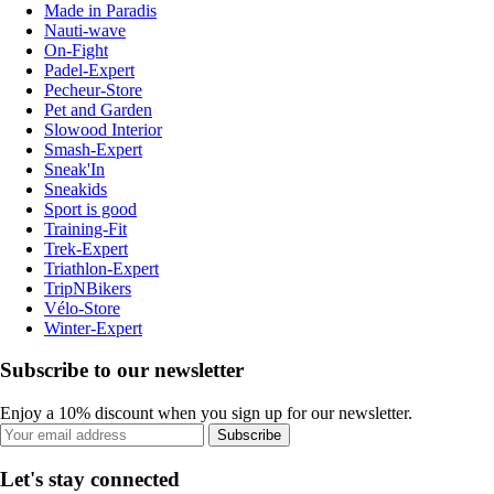
Made in Paradis
Nauti-wave
On-Fight
Padel-Expert
Pecheur-Store
Pet and Garden
Slowood Interior
Smash-Expert
Sneak'In
Sneakids
Sport is good
Training-Fit
Trek-Expert
Triathlon-Expert
TripNBikers
Vélo-Store
Winter-Expert
Subscribe to our newsletter
Enjoy a 10% discount when you sign up for our newsletter.
Subscribe
Let's stay connected