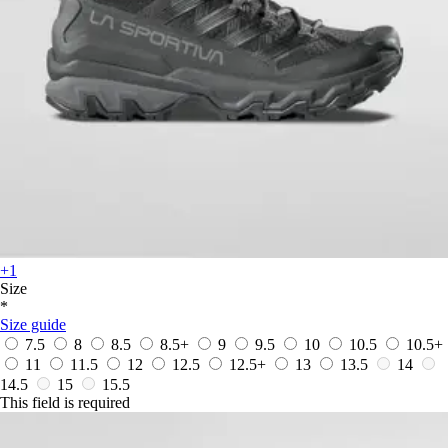
+1
Size
*
Size guide
7.5
8
8.5
8.5+
9
9.5
10
10.5
10.5+
11
11.5
12
12.5
12.5+
13
13.5
14
14.5
15
15.5
This field is required