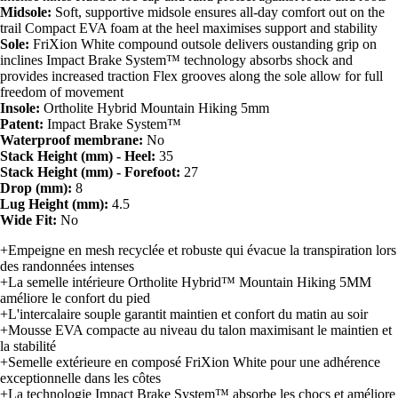
Midsole:
Soft, supportive midsole ensures all-day comfort out on the
trail Compact EVA foam at the heel maximises support and stability
Sole:
FriXion White compound outsole delivers oustanding grip on
inclines Impact Brake System™ technology absorbs shock and
provides increased traction Flex grooves along the sole allow for full
freedom of movement
Insole:
Ortholite Hybrid Mountain Hiking 5mm
Patent:
Impact Brake System™
Waterproof membrane:
No
Stack Height (mm) - Heel:
35
Stack Height (mm) - Forefoot:
27
Drop (mm):
8
Lug Height (mm):
4.5
Wide Fit:
No
+Empeigne en mesh recyclée et robuste qui évacue la transpiration lors
des randonnées intenses
+La semelle intérieure Ortholite Hybrid™ Mountain Hiking 5MM
améliore le confort du pied
+L'intercalaire souple garantit maintien et confort du matin au soir
+Mousse EVA compacte au niveau du talon maximisant le maintien et
la stabilité
+Semelle extérieure en composé FriXion White pour une adhérence
exceptionnelle dans les côtes
+La technologie Impact Brake System™ absorbe les chocs et améliore