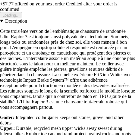
+$7.77
offered on your next order
Credited after your order is
confirmed
Loading...
Description
Cette troisième version de l'emblématique chaussure de randonnée
Ultra Raptor 3 est toujours aussi polyvalente et technique. Sommets,
longs treks ou randonnées près de chez soi, elle vous mènera à bon
port. L'empeigne en ripstop solide et respirante est renforcée par un
pare-pierre et un enrobage en caoutchouc qui protègent des pierres et
des racines. L'intercalaire associe un matériau souple à une couche plus
structurée sous le talon pour un meilleur maintien. Le collier avec
guêtre intégrée empêche les pierres, gravillons et autres débris de
pénétrer dans la chaussure. La semelle extérieure FriXion White avec
technologie Impact Brake System™ offre une adhérence
exceptionnelle pour la traction en montée et des descentes maîtrisées.
Les rainures souples le long de la semelle renforcent la mobilité lorsque
vous crapahutez, tandis qu'un contrefort de talon en TPU ajoute de la
stabilité. L'Ultra Raptor 3 est une chaussure tout-terrain robuste qui
vous accompagnera partout.
Gaiter:
Integrated collar gaiter keeps out stones, gravel and other
debris
Upper:
Durable, recycled mesh upper wicks away sweat during
intense hikes Rubber toe cap and rand protect against rocks and roots