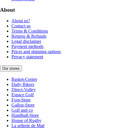
About
About us?
Contact us
Terms & Conditions
Returns & Refunds
Legal disclaimer
Payment methods
Prices and shipping options
Privacy statement
Our stores
Basket-Center
Daily Bikers
Direct-Volley
Espace Golf
Foot-Store
Gallop-Store
Golf and co
Handball-Store
House of Rugby
La sellerie de Maé