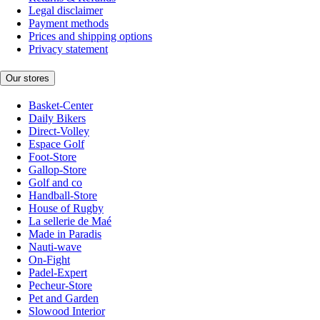
Legal disclaimer
Payment methods
Prices and shipping options
Privacy statement
Our stores
Basket-Center
Daily Bikers
Direct-Volley
Espace Golf
Foot-Store
Gallop-Store
Golf and co
Handball-Store
House of Rugby
La sellerie de Maé
Made in Paradis
Nauti-wave
On-Fight
Padel-Expert
Pecheur-Store
Pet and Garden
Slowood Interior