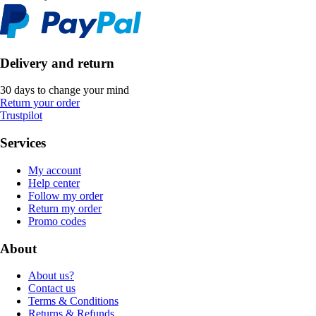
Delivery and return
30 days to change your mind
Return your order
Trustpilot
Services
My account
Help center
Follow my order
Return my order
Promo codes
About
About us?
Contact us
Terms & Conditions
Returns & Refunds