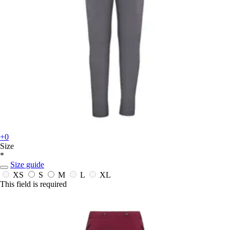
+0
Size
*
Size guide
XS
S
M
L
XL
This field is required