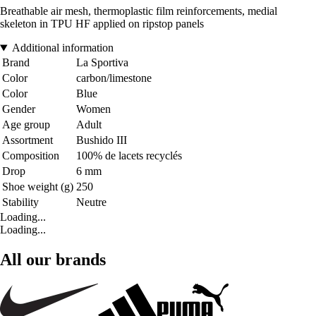
Breathable air mesh, thermoplastic film reinforcements, medial
skeleton in TPU HF applied on ripstop panels
Additional information
Brand
La Sportiva
Color
carbon/limestone
Color
Blue
Gender
Women
Age group
Adult
Assortment
Bushido III
Composition
100% de lacets recyclés
Drop
6 mm
Shoe weight (g)
250
Stability
Neutre
Loading...
Loading...
All our brands