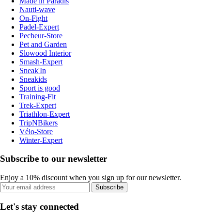
Made in Paradis
Nauti-wave
On-Fight
Padel-Expert
Pecheur-Store
Pet and Garden
Slowood Interior
Smash-Expert
Sneak'In
Sneakids
Sport is good
Training-Fit
Trek-Expert
Triathlon-Expert
TripNBikers
Vélo-Store
Winter-Expert
Subscribe to our newsletter
Enjoy a 10% discount when you sign up for our newsletter.
Subscribe
Let's stay connected