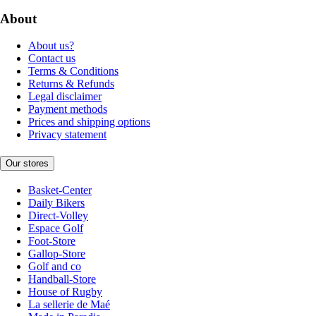
About
About us?
Contact us
Terms & Conditions
Returns & Refunds
Legal disclaimer
Payment methods
Prices and shipping options
Privacy statement
Our stores
Basket-Center
Daily Bikers
Direct-Volley
Espace Golf
Foot-Store
Gallop-Store
Golf and co
Handball-Store
House of Rugby
La sellerie de Maé