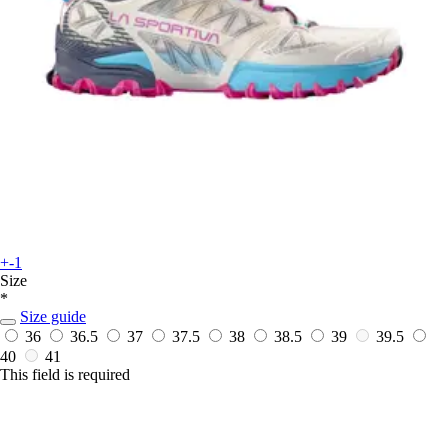
+-1
Size
*
Size guide
36
36.5
37
37.5
38
38.5
39
39.5
40
41
This field is required