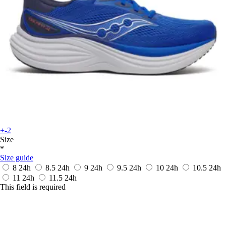
+-2
Size
*
Size guide
8
24h
8.5
24h
9
24h
9.5
24h
10
24h
10.5
24h
11
24h
11.5
24h
This field is required