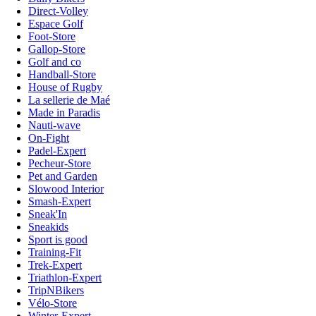
Direct-Volley
Espace Golf
Foot-Store
Gallop-Store
Golf and co
Handball-Store
House of Rugby
La sellerie de Maé
Made in Paradis
Nauti-wave
On-Fight
Padel-Expert
Pecheur-Store
Pet and Garden
Slowood Interior
Smash-Expert
Sneak'In
Sneakids
Sport is good
Training-Fit
Trek-Expert
Triathlon-Expert
TripNBikers
Vélo-Store
Winter-Expert