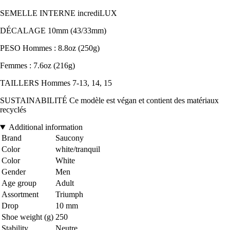
SEMELLE INTERNE incrediLUX
DÉCALAGE 10mm (43/33mm)
PESO Hommes : 8.8oz (250g)
Femmes : 7.6oz (216g)
TAILLERS Hommes 7-13, 14, 15
SUSTAINABILITÉ Ce modèle est végan et contient des matériaux
recyclés
Additional information
Brand
Saucony
Color
white/tranquil
Color
White
Gender
Men
Age group
Adult
Assortment
Triumph
Drop
10 mm
Shoe weight (g)
250
Stability
Neutre