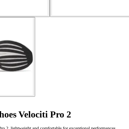
oes Velociti Pro 2
ro 2, lightweight and comfortable for exceptional performances.