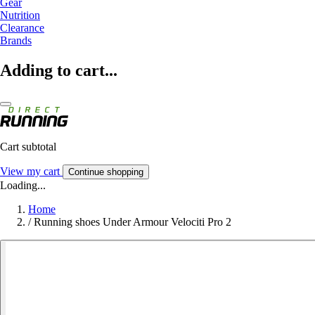
Gear
Nutrition
Clearance
Brands
Adding to cart...
Cart subtotal
View my cart
Continue shopping
Loading...
Home
/
Running shoes Under Armour Velociti Pro 2