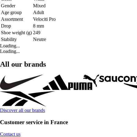
Gender
Mixed
Age group
Adult
Assortment
Velociti Pro
Drop
8 mm
Shoe weight (g)
249
Stability
Neutre
Loading...
Loading...
All our brands
Discover all our brands
Customer service in France
Contact us