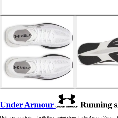
Under Armour
Running sh
Optimize your training with the running shoes Under Armour Velociti P