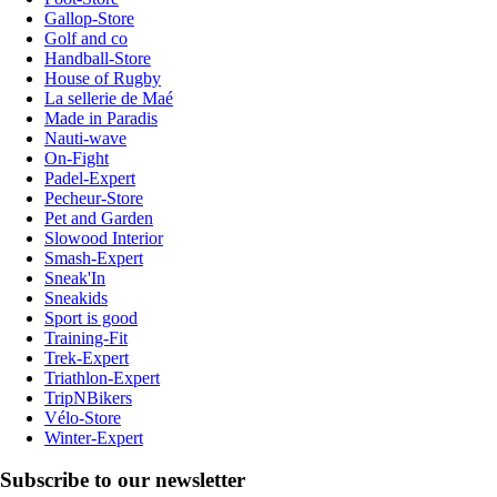
Gallop-Store
Golf and co
Handball-Store
House of Rugby
La sellerie de Maé
Made in Paradis
Nauti-wave
On-Fight
Padel-Expert
Pecheur-Store
Pet and Garden
Slowood Interior
Smash-Expert
Sneak'In
Sneakids
Sport is good
Training-Fit
Trek-Expert
Triathlon-Expert
TripNBikers
Vélo-Store
Winter-Expert
Subscribe to our newsletter