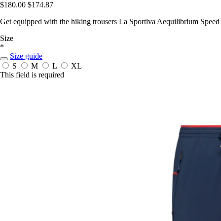
$180.00
$174.87
Get equipped with the hiking trousers La Sportiva Aequilibrium Speed 
Size
*
Size guide
S
M
L
XL
This field is required