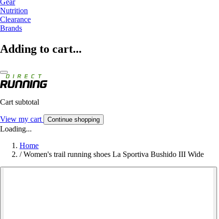
Gear
Nutrition
Clearance
Brands
Adding to cart...
Cart subtotal
View my cart
Continue shopping
Loading...
Home
/
Women's trail running shoes La Sportiva Bushido III Wide