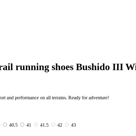
ail running shoes Bushido III W
ort and performance on all terrains. Ready for adventure!
0
40.5
41
41.5
42
43