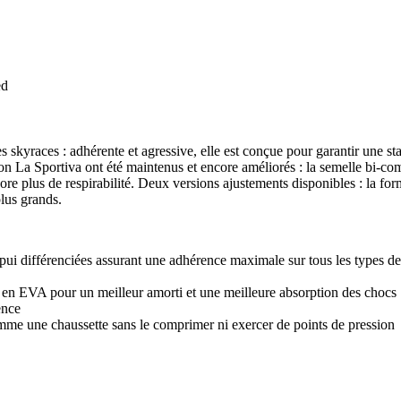
ed
kyraces : adhérente et agressive, elle est conçue pour garantir une stabi
lection La Sportiva ont été maintenus et encore améliorés : la semelle 
re plus de respirabilité. Deux versions ajustements disponibles : la fo
lus grands.
i différenciées assurant une adhérence maximale sur tous les types de 
en EVA pour un meilleur amorti et une meilleure absorption des chocs
ence
omme une chaussette sans le comprimer ni exercer de points de pression