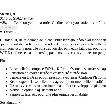
Starting at
$175.00
$162.79
-7%
+$8.14
offered on your next order
Credited after your order is confirm
Loading...
Description
Bushido III, un relookage de la chaussure iconique dédiée au monde des s
qui ont contribué à faire de ce modèle l'un des best-sellers de la col
crampons et à la nouvelle construction des panneaux latéraux, pour enco
WIDE : même sensation enveloppante mais avec des volumes un peu p
Plus
La semelle bi-composé FriXion® Red présente des surfaces d'appu
Sensation de court assurée avec stabilité et précision
Semelle en EVA avec compression avec insert Cushion Platform 
Relookage de la semelle, look agressif pour une meilleure adhér
Dessus avec construction interne à enfiler : enveloppe le pied c
Nouvelle option d'ajustement wide
Panneaux latéraux pour une plus grande respirabilité
Sustainability