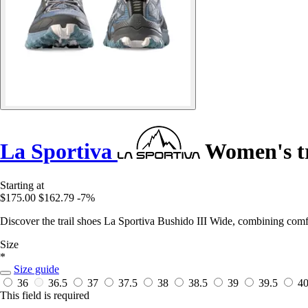
La Sportiva
Women's tr
Starting at
$175.00
$162.79
-7%
Discover the trail shoes La Sportiva Bushido III Wide, combining comf
Size
*
Size guide
36
36.5
37
37.5
38
38.5
39
39.5
4
This field is required