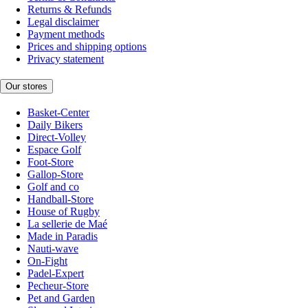
Returns & Refunds
Legal disclaimer
Payment methods
Prices and shipping options
Privacy statement
Our stores
Basket-Center
Daily Bikers
Direct-Volley
Espace Golf
Foot-Store
Gallop-Store
Golf and co
Handball-Store
House of Rugby
La sellerie de Maé
Made in Paradis
Nauti-wave
On-Fight
Padel-Expert
Pecheur-Store
Pet and Garden