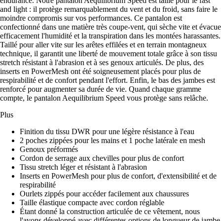
endurance. Notre pantalon Aequilibrium Speed est taillé pour le fast
and light : il protège remarquablement du vent et du froid, sans faire le
moindre compromis sur vos performances. Ce pantalon est
confectionné dans une matière très coupe-vent, qui sèche vite et évacue
efficacement l'humidité et la transpiration dans les montées harassantes.
Taillé pour aller vite sur les arêtes effilées et en terrain montagneux
technique, il garantit une liberté de mouvement totale grâce à son tissu
stretch résistant à l'abrasion et à ses genoux articulés. De plus, des
inserts en PowerMesh ont été soigneusement placés pour plus de
respirabilité et de confort pendant l'effort. Enfin, le bas des jambes est
renforcé pour augmenter sa durée de vie. Quand chaque gramme
compte, le pantalon Aequilibrium Speed vous protège sans relâche.
Plus
Finition du tissu DWR pour une légère résistance à l'eau
2 poches zippées pour les mains et 1 poche latérale en mesh
Genoux préformés
Cordon de serrage aux chevilles pour plus de confort
Tissu stretch léger et résistant à l'abrasion
Inserts en PowerMesh pour plus de confort, d'extensibilité et de
respirabilité
Ourlets zippés pour accéder facilement aux chaussures
Taille élastique compacte avec cordon réglable
Étant donné la construction articulée de ce vêtement, nous
l'avons développé avec différentes options de longueur de jambe